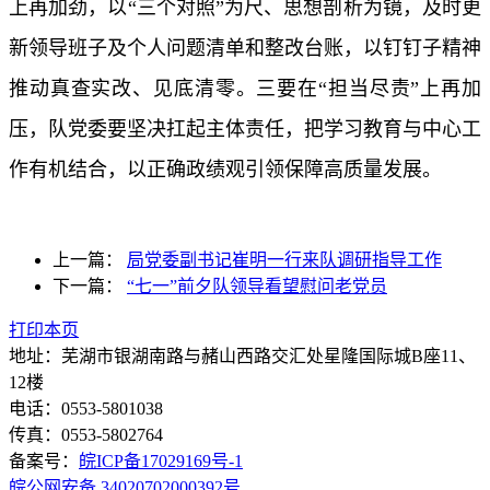
上再加劲，以“三个对照”为尺、思想剖析为镜，及时更
新领导班子及个人问题清单和整改台账，以钉钉子精神
推动真查实改、见底清零。三要在“担当尽责”上再加
压，队党委要坚决扛起主体责任，把学习教育与中心工
作有机结合，以正确政绩观引领保障高质量发展。
上一篇：
局党委副书记崔明一行来队调研指导工作
下一篇：
“七一”前夕队领导看望慰问老党员
打印本页
地址：芜湖市银湖南路与赭山西路交汇处星隆国际城B座11、
12楼
电话：0553-5801038
传真：0553-5802764
备案号：
皖ICP备17029169号-1
皖公网安备 34020702000392号