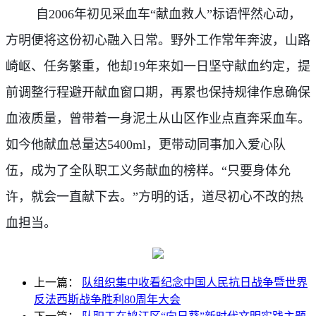
自2006年初见采血车“献血救人”标语怦然心动，
方明便将这份初心融入日常。野外工作常年奔波，山路
崎岖、任务繁重，他却19年来如一日坚守献血约定，提
前调整行程避开献血窗口期，再累也保持规律作息确保
血液质量，曾带着一身泥土从山区作业点直奔采血车。
如今他献血总量达5400ml，更带动同事加入爱心队
伍，成为了全队职工义务献血的榜样。“只要身体允
许，就会一直献下去。”方明的话，道尽初心不改的热
血担当。
上一篇：
队组织集中收看纪念中国人民抗日战争暨世界
反法西斯战争胜利80周年大会