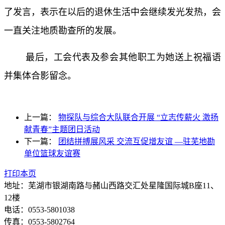
了发言，表示在以后的退休生活中会继续发光发热，会
一直关注地质勘查所的发展。
最后，工会代表及参会其他职工为她送上祝福语
并集体合影留念。
上一篇：
物探队与综合大队联合开展 “立志传薪火 激扬
献青春”主题团日活动
下一篇：
团结拼搏展风采 交流互促增友谊 —驻芜地勘
单位篮球友谊赛
打印本页
地址：芜湖市银湖南路与赭山西路交汇处星隆国际城B座11、
12楼
电话：0553-5801038
传真：0553-5802764