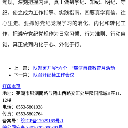
党规，深刻把握内涵，
真正做到学纪、知纪、明纪、守
纪，
使之成为工作指导、实践指南。四要真学真信，往
心里走。要抓好党纪党规学习的消化、内化和转化工
作，把遵守党纪党规作为日常习惯、行为准则、行动自
觉，真正做到内化于心、外化于行。
上一篇：
队部署开展“六个一”廉洁自律教育月活动
下一篇：
队召开纪检工作会议
打印本页
地址：芜湖市银湖南路与赭山西路交汇处星隆国际城B座11、
12楼
电话：0553-5801038
传真：0553-5802764
备案号：
皖ICP备17029169号-1
皖公网安备 34020702000392号