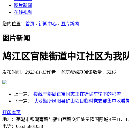
图片新闻
在线视频
您的位置：
首页
-
新闻中心
-
图片新闻
图片新闻
鸠江区官陡街道中江社区为我
发布时间：
2023-01-13
作者：
华东物探队
阅读数量：
5216
上一篇：
援藏干部周正宝同志正在铲除车轮下的积雪
下一篇：
队地勘所凤阳县矿山项目临时党支部集中收看
打印本页
地址：芜湖市银湖南路与赭山西路交汇处星隆国际城B座11、1
电话：0553-5801038