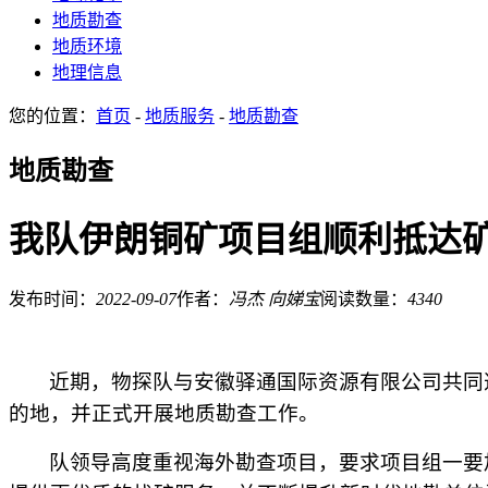
地质勘查
地质环境
地理信息
您的位置：
首页
-
地质服务
-
地质勘查
地质勘查
我队伊朗铜矿项目组顺利抵达
发布时间：
2022-09-07
作者：
冯杰 向娣宝
阅读数量：
4340
近期，物探队与安徽驿通国际资源有限公司共同
的地，并
正式开展地质勘查工作。
队领导
高度重视海外勘查项目，要求
项目组一
要