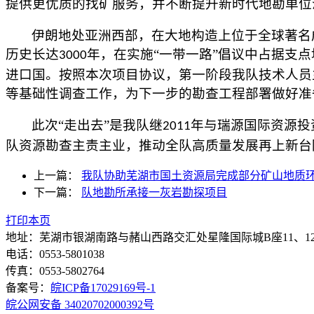
提供
更
优质的找矿服务，并不断
提升新时代地勘单位
伊朗地处亚洲西部，在大地构造上位于全球著名
历史长达
年，在实施“一带一路”倡议中占据支
3000
进口国。按照本次项目协议，第一阶段我队技术人员
等
基础性调查
工作，
为下一步的勘查工程部署做好准
此次
“走出去”是我
队
继
年与瑞源国际资源投
2011
队资源勘查主责主业，
推动全队高质量发展再上新台
上一篇：
我队协助芜湖市国土资源局完成部分矿山地质
下一篇：
队地勘所承接一灰岩勘探项目
打印本页
地址：芜湖市银湖南路与赭山西路交汇处星隆国际城B座11、1
电话：0553-5801038
传真：0553-5802764
备案号：
皖ICP备17029169号-1
皖公网安备 34020702000392号